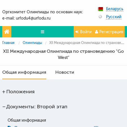
Беларусь
Оргкомитет Олимпиады по основам наук:
Русский
e-mail: urfodu4@urfodu.ru
Войти
Регистрация
Главная
Олимпиады
XII Международная Олимпиада по страноведению "Go West"
Олимпиады
XII Международная Олимпиада по страноведению "Go
Проекты
West"
Партнёры
Общая информация
Новости
Контакты
Фото и видео
Положения
Документы: Второй этап
Общая информация