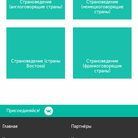
Страноведение
Страноведение
(англоговорящие страны)
(немецкоговорящие
страны)
Страноведение (страны
Страноведение
Востока)
(франкоговорящие
страны)
Присоединяйся!
Главная
Партнёры