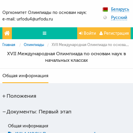
Беларусь
Оргкомитет Олимпиады по основам наук:
Русский
e-mail: urfodu4@urfodu.ru
Войти
Регистрация
Главная
Олимпиады
XVII Международная Олимпиада по основам наук в начальных классах
Олимпиады
XVII Международная Олимпиада по основам наук в
Проекты
начальных классах
Партнёры
Общая информация
Контакты
Фото и видео
Положения
Документы: Первый этап
Общая информация