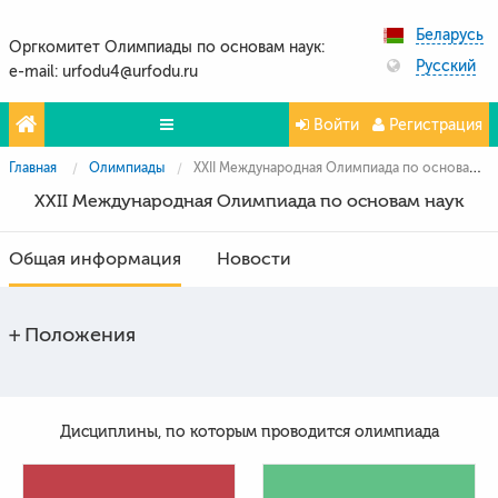
Беларусь
Оргкомитет Олимпиады по основам наук:
Русский
e-mail: urfodu4@urfodu.ru
Войти
Регистрация
Главная
Олимпиады
XXII Международная Олимпиада по основам наук
Олимпиады
XXII Международная Олимпиада по основам наук
Проекты
Общая информация
Новости
Партнёры
Контакты
Положения
Фото и видео
Дисциплины, по которым проводится олимпиада