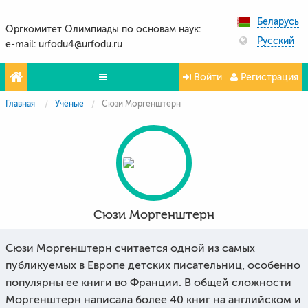
Беларусь
Оргкомитет Олимпиады по основам наук:
Русский
e-mail: urfodu4@urfodu.ru
Войти
Регистрация
Главная
Учёные
Сюзи Моргенштерн
Олимпиады
Проекты
Партнёры
Контакты
Сюзи Моргенштерн
Фото и видео
Сюзи Моргенштерн считается одной из самых
публикуемых в Европе детских писательниц, особенно
популярны ее книги во Франции. В общей сложности
Моргенштерн написала более 40 книг на английском и