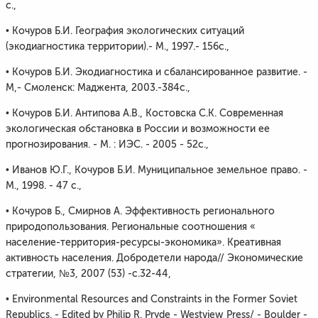
с.,
• Кочуров Б.И. География экологических ситуаций
(экодиагностика территории).- М., 1997.- 156с.,
• Кочуров Б.И. Экодиагностика и сбалансированное развитие. -
М,- Смоленск: Маджента, 2003.-384с.,
• Кочуров Б.И. Антипова А.В., Костовска С.К. Современная
экологическая обстановка в России и возможности ее
прогнозирования. - М. : ИЭС. - 2005 - 52с.,
• Иванов Ю.Г., Кочуров Б.И. Муниципальное земельное право. -
М., 1998. - 47 с.,
• Кочуров Б., Смирнов А. Эффективность регионального
природопользования. Региональные соотношения «
население-территория-ресурсы-экономика». Креативная
активность населения. Добродетели народа// Экономические
стратегии, №3, 2007 (53) -с.32-44,
• Environmental Resources and Constraints in the Former Soviet
Republics. - Edited by Philip R. Pryde - Westview Press/ - Boulder -