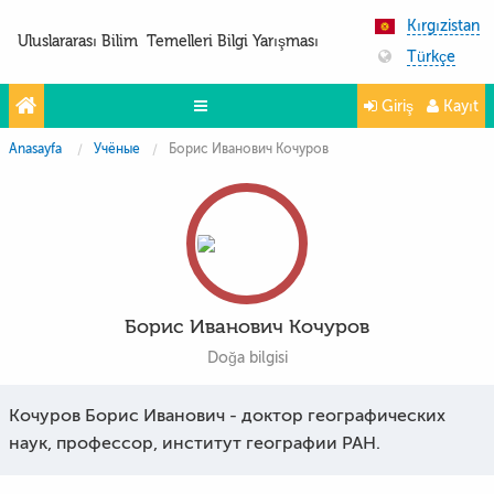
Kırgızistan
Uluslararası Bilim Temelleri Bilgi Yarışması
Türkçe
Giriş
Kayıt
Anasayfa
Учёные
Борис Иванович Кочуров
Yarışmalar
Projeler
Partnerler
İletişim
Борис Иванович Кочуров
FoTo&ViDeo
Doğa bilgisi
Кочуров Борис Иванович - доктор географических
наук, профессор, институт географии РАН.