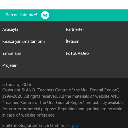
Sen de katıl bize!
Anasayfa
Partnerler
Kısaca yarışma tanıtımı
İletişim
Yarışmalar
FoTo&ViDeo
Projeler
urfodu.ru, 2026.
Copyright © ANO “Teachers’Centre of the Ural Federal Region”,
1999-2026. All rights reserved. All the materials of website ANO
“Teachers’Centre of the Ural Federal Region” are publicly available
for non-commercial purpose. Reprinting and quoting are possible
in case of website reference.
Sitelerin oluşturulması ve tanıtımı:
«İTgro»