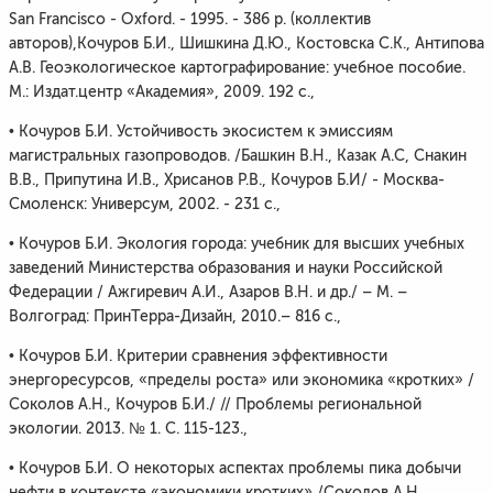
San Francisco - Oxford. - 1995. - 386 p. (коллектив
авторов),Кочуров Б.И., Шишкина Д.Ю., Костовска С.К., Антипова
А.В. Геоэкологическое картографирование: учебное пособие.
М.: Издат.центр «Академия», 2009. 192 с.,
• Кочуров Б.И. Устойчивость экосистем к эмиссиям
магистральных газопроводов. /Башкин В.Н., Казак А.С, Снакин
В.В., Припутина И.В., Хрисанов Р.В., Кочуров Б.И/ - Москва-
Смоленск: Универсум, 2002. - 231 с.,
• Кочуров Б.И. Экология города: учебник для высших учебных
заведений Министерства образования и науки Российской
Федерации / Ажгиревич А.И., Азаров В.Н. и др./ – М. –
Волгоград: ПринТерра-Дизайн, 2010.– 816 с.,
• Кочуров Б.И. Критерии сравнения эффективности
энергоресурсов, «пределы роста» или экономика «кротких» /
Соколов А.Н., Кочуров Б.И./ // Проблемы региональной
экологии. 2013. № 1. С. 115-123.,
• Кочуров Б.И. О некоторых аспектах проблемы пика добычи
нефти в контексте «экономики кротких» /Соколов А.Н.,