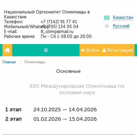
Национальный Оргкомитет Олимпиады в
Казахстане
Казахстан
Телефон:
+7 (7142) 91 77 41
Русский
Мобильный/WhatsApp:
+7 (705) 134 05 04
E-mail:
8_olimp@mail.ru
Рабочее время:
Пн - Сб с 08.00 до 20.00
Войти
Регистрация
Главная
Олимпиады
Олимпиады
Основные
Проекты
XXII Международная Олимпиада по
Партнёры
основам наук
Контакты
1 этап
24.10.2025 — 14.04.2026
Фото и видео
2 этап
01.02.2026 — 15.04.2026