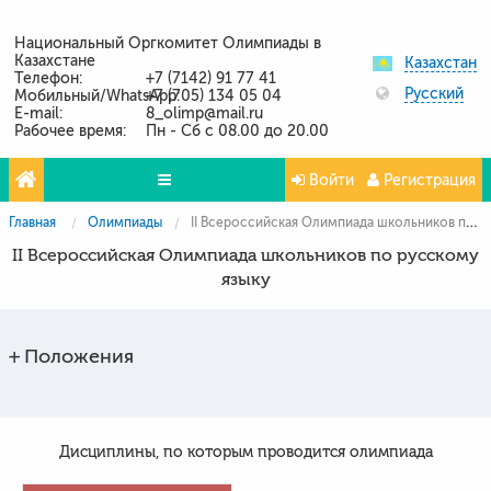
Национальный Оргкомитет Олимпиады в
Казахстане
Казахстан
Телефон:
+7 (7142) 91 77 41
Русский
Мобильный/WhatsApp:
+7 (705) 134 05 04
E-mail:
8_olimp@mail.ru
Рабочее время:
Пн - Сб с 08.00 до 20.00
Войти
Регистрация
Главная
Олимпиады
II Всероссийская Олимпиада школьников по русскому языку
Олимпиады
II Всероссийская Олимпиада школьников по русскому
Проекты
языку
Партнёры
Положения
Контакты
Фото и видео
Дисциплины, по которым проводится олимпиада