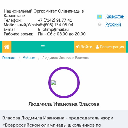
Национальный Оргкомитет Олимпиады в
Казахстане
Казахстан
Телефон:
+7 (7142) 91 77 41
Русский
Мобильный/WhatsApp:
+7 (705) 134 05 04
E-mail:
8_olimp@mail.ru
Рабочее время:
Пн - Сб с 08.00 до 20.00
Войти
Регистрация
Главная
Учёные
Людмила Ивановна Власова
Олимпиады
Проекты
Партнёры
Контакты
Людмила Ивановна Власова
Фото и видео
Власова Людмила Ивановна - председатель жюри
«Всероссийской олимпиады школьников по