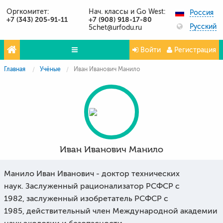
Оргкомитет:
Нач. классы и Go West:
Россия
+7 (343) 205-91-11
+7 (908) 918-17-80
Русский
5chet@urfodu.ru
Войти
Регистрация
Главная
Учёные
Иван Иванович Манило
Олимпиады
Проекты
Партнёры
Контакты
Иван Иванович Манило
Фото и видео
Публикации о нас
Манило Иван Иванович - д
октор технических
наук.
Заслуженный рационализатор РСФСР с
Вопросы и ответы
1982,
заслуженный изобретатель РСФСР с
1985,
действительный член Международной академии