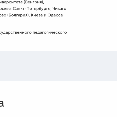
верситете (Венгрия),
скве, Санкт-Петербурге, Чикаго
ово (Болгария), Киеве и Одессе
сударственного педагогического
а