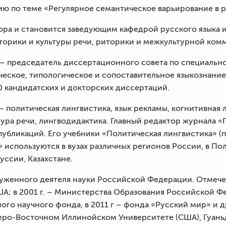
ю по теме «Регулярное семантическое варьирование в р
ора и становится заведующим кафедрой русского языка 
торики и культуры речи, риторики и межкультурной комм
 председатель диссертационного совета по специальнос
ическое, типологическое и сопоставительное языкознани
 кандидатских и докторских диссертаций.
– политическая лингвистика, язык рекламы, когнитивная 
ура речи, лингводидактика. Главный редактор журнала «
 публикаций. Его учебники «Политическая лингвистика» (п
спользуются в вузах различных регионов России, в Поль
уссии, Казахстане.
луженного деятеля науки Российской Федерации. Отмече
; в 2001 г. – Министерства Образования Российской Фед
ого научного фонда, в 2011 г – фонда «Русский мир» и д
ро-Восточном Иллинойском Университете (США), Гуаньд