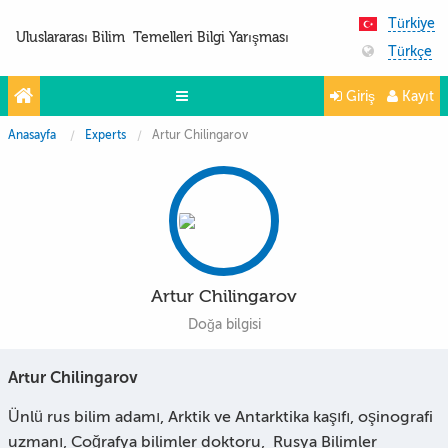
Türkiye
Uluslararası Bilim Temelleri Bilgi Yarışması
Türkçe
Giriş
Kayıt
Anasayfa
Experts
Artur Chilingarov
Yarışmalar
Projeler
Partnerler
İletişim
Artur Chilingarov
FoTo&ViDeo
Doğa bilgisi
Artur Chilingarov
Ünlü rus bilim adamı, Arktik ve Antarktika kaşıfı, oşinografi
uzmanı, Coğrafya bilimler doktoru, Rusya Bilimler