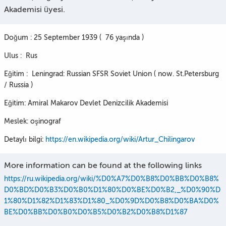
Akademisi üyesi.
Doğum : 25 September 1939 ( 76 yaşında )
Ulus : Rus
Eğitim : Leningrad: Russian SFSR Soviet Union ( now. St.Petersburg
/ Russia )
Eğitim: Amiral Makarov Devlet Denizcilik Akademisi
Meslek: oşinograf
Detaylı bilgi:
https://en.wikipedia.org/wiki/Artur_Chilingarov
More information can be found at the following links
https://ru.wikipedia.org/wiki/%D0%A7%D0%B8%D0%BB%D0%B8%
D0%BD%D0%B3%D0%B0%D1%80%D0%BE%D0%B2,_%D0%90%D
1%80%D1%82%D1%83%D1%80_%D0%9D%D0%B8%D0%BA%D0%
BE%D0%BB%D0%B0%D0%B5%D0%B2%D0%B8%D1%87