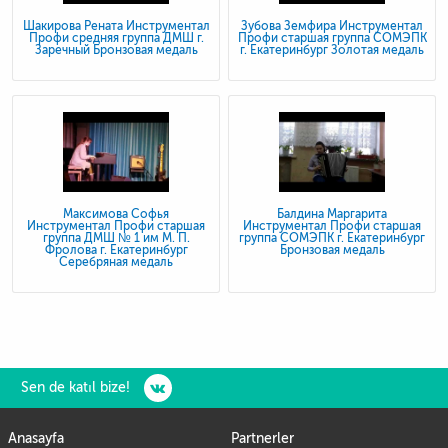
Шакирова Рената Инструментал
Зубова Земфира Инструментал
Профи средняя группа ДМШ г.
Профи старшая группа СОМЭПК
Заречный Бронзовая медаль
г. Екатеринбург Золотая медаль
Максимова Софья
Балдина Маргарита
Инструментал Профи старшая
Инструментал Профи старшая
группа ДМШ № 1 им М. П.
группа СОМЭПК г. Екатеринбург
Фролова г. Екатеринбург
Бронзовая медаль
Серебряная медаль
Sen de katıl bize!
Anasayfa
Partnerler