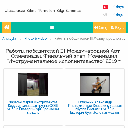
Türkiye
Uluslararası Bilim Temelleri Bilgi Yarışması
Türkçe
Giriş
Kayıt
Anasayfa
Photo & video
Работы победителей III Международной Арт-Олимпиады. Финальный этап. Номинация "Инструментальное исполнительство" 2019 г.
Yarışmalar
Работы победителей III Международной Арт-
Projeler
Олимпиады. Финальный этап. Номинация
"Инструментальное исполнительство" 2019 г.
Partnerler
İletişim
FoTo&ViDeo
Дараган Мария Инструментал
Катаржин Александр
Классик младшая группа СОШ
Инструментал Классик младшая
№ 32 г. Екатеринбург Бронзовая
группа Гимназия № 35 г.
медаль
Екатеринбург Золотая медаль