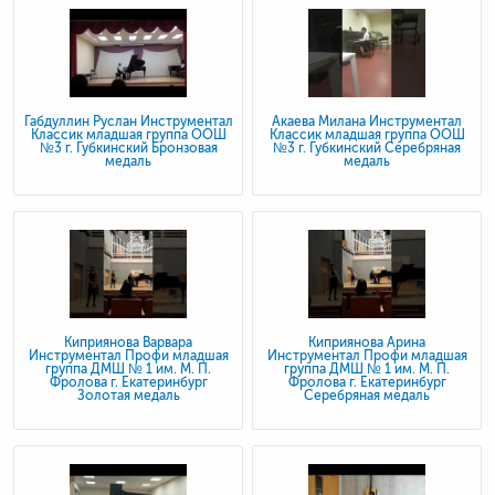
Габдуллин Руслан Инструментал
Акаева Милана Инструментал
Классик младшая группа ООШ
Классик младшая группа ООШ
№3 г. Губкинский Бронзовая
№3 г. Губкинский Серебряная
медаль
медаль
Киприянова Варвара
Киприянова Арина
Инструментал Профи младшая
Инструментал Профи младшая
группа ДМШ № 1 им. М. П.
группа ДМШ № 1 им. М. П.
Фролова г. Екатеринбург
Фролова г. Екатеринбург
Золотая медаль
Серебряная медаль