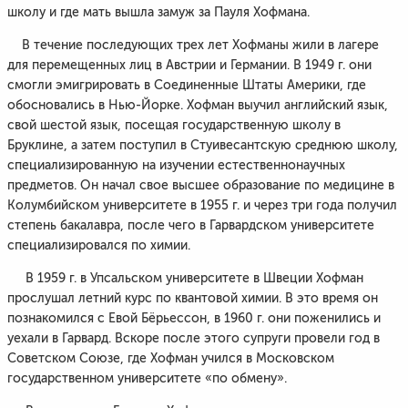
школу и где мать вышла замуж за Пауля Хофмана.
В течение последующих трех лет Хофманы жили в лагере
для перемещенных лиц в Австрии и Германии. В 1949 г. они
смогли эмигрировать в Соединенные Штаты Америки, где
обосновались в Нью-Йорке. Хофман выучил английский язык,
свой шестой язык, посещая государственную школу в
Бруклине, а затем поступил в Стуивесантскую среднюю школу,
специализированную на изучении естественнонаучных
предметов. Он начал свое высшее образование по медицине в
Колумбийском университете в 1955 г. и через три года получил
степень бакалавра, после чего в Гарвардском университете
специализировался по химии.
В 1959 г. в Упсальском университете в Швеции Хофман
прослушал летний курс по квантовой химии. В это время он
познакомился с Евой Бёрьессон, в 1960 г. они поженились и
уехали в Гарвард. Вскоре после этого супруги провели год в
Советском Союзе, где Хофман учился в Московском
государственном университете «по обмену».