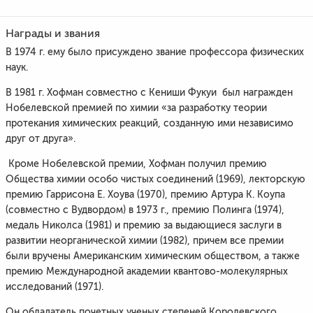
Награды и звания
В 1974 г. ему было присуждено звание профессора физических
наук.
В 1981 г. Хофман совместно с Кениши Фукуи был награжден
Нобелевской премией по химии «за разработку теории
протекания химических реакций, созданную ими независимо
друг от друга».
Кроме Нобелевской премии, Хофман получил премию
Общества химии особо чистых соединений (1969), лекторскую
премию Гаррисона Е. Хоува (1970), премию Артура К. Коупа
(совместно с Вудвордом) в 1973 г., премию Полинга (1974),
медаль Николса (1981) и премию за выдающиеся заслуги в
развитии неорганической химии (1982), причем все премии
были вручены Американским химическим обществом, а также
премию Международной академии квантово-молекулярных
исследований (1971).
Он обладатель почетных ученых степеней Королевского