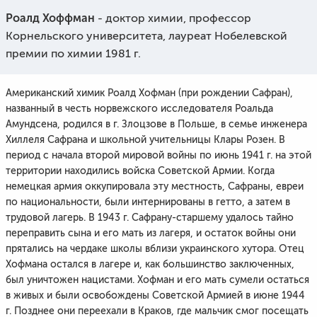
Роалд Хоффман
- доктор химии, профессор
Корнельского университета, лауреат Нобелевской
премии по химии 1981 г.
Американский химик Роалд Хофман (при рождении Сафран),
названный в честь норвежского исследователя Роальда
Амундсена, родился в г. Злоцзове в Польше, в семье инженера
Хиллеля Сафрана и школьной учительницы Клары Розен. В
период с начала второй мировой войны по июнь 1941 г. на этой
территории находились войска Советской Армии. Когда
немецкая армия оккупировала эту местность, Сафраны, евреи
по национальности, были интернированы в гетто, а затем в
трудовой лагерь. В 1943 г. Сафрану-старшему удалось тайно
переправить сына и его мать из лагеря, и остаток войны они
прятались на чердаке школы вблизи украинского хутора. Отец
Хофмана остался в лагере и, как большинство заключенных,
был уничтожен нацистами. Хофман и его мать сумели остаться
в живых и были освобождены Советской Армией в июне 1944
г. Позднее они переехали в Краков, где мальчик смог посещать