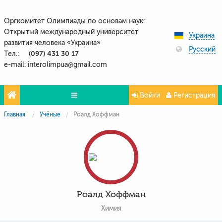
Оргкомитет Олимпиады по основам наук:
Открытый международный университет
Украина
развития человека «Украина»
Русский
(097) 431 30 17
Тел.:
e-mail: interolimpua@gmail.com
Войти
Регистрация
Главная
Учёные
Роалд Хоффман
Проекты
Партнёры
Контакты
Фото и видео
Роалд Хоффман
Химия