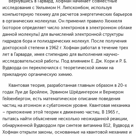
Вернувшись в Гарвард, Хофман начинает совместные
исследования с Уильямом Н. Липскомбом, используя
компьютерную технику для расчетов энергетических барьеров
в органических молекулах. Он применил правило Хюккеля
(которое определяет число электронов в электронном облаке
данной молекулы) для вычислений электронной структуры
гидридов бора и полиэдрических молекул. После получения
докторской степени в 1962 г. Хофман работал в течение трех
лет в Гарварде, имея стипендию для выполнения научно-
исследовательской работы. Под влиянием Е. Дж. Кори и Р. Б.
Вудворда он переключился с теоретической химии на
прикладную органическую химию.
Квантовая теория, разработанная главным образом в 20-х
годах Луи де Бройлем, Эрвином Шрёдингером и Вернером
Гейзенбергом, есть математическое описание поведения
частиц на атомном и субатомном уровне. Квантовая механика
– приложение этой теории к движению частиц. В 1965 г.,
пытаясь найти объяснение несколько неожиданной реакции,
обнаруженной Вудвордом при синтезе витамина В12, Вудворд и
Хофман открыли законы, основанные на квантовой механике и