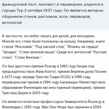
французский поэт, лингвист и переводчик, родился в
городе Тур 2 октября 1937 года. Он является автором
сборников стихов, рассказов, эссе, переводов,
антологий.
В частности, он любит писать для детей, для молодежи.
Многие его стихи были положены на музыку. Например, книги
стихов "Московия", "Под маской слов", "Фланец на сердце",
"Загадки", "Стихи зеленой мыши". Среди его антологий "Русские
стихи", "Стихи Венгрии ".
Он был удостоен премии Ронсар в 1963 году (жюри под
председательством Жана Кокто), премия Верлена дома Поэзии
в 1973 году, награда Тристан Тцара (SGDL) в 1986 году,
переводческая премия в 1994 году (награжден Министерством
образования Финляндии как иностранный переводчик), премия
Тристана Дерем в 2003 году.
Он является почетным профессором Университета Йоэнсуу в
Финляндии с 1995 года. Жан-Люк Моро был назначен в 2004