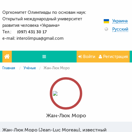
Оргкомитет Олимпиады по основам наук:
Открытый международный университет
Украина
развития человека «Украина»
Русский
(097) 431 30 17
Тел.:
e-mail: interolimpua@gmail.com
Войти
Регистрация
Главная
Учёные
Жан-Люк Моро
Проекты
Партнёры
Контакты
Фото и видео
Жан-Люк Моро
Жан-Люк Моро (Jean-Luc Moreau), известный