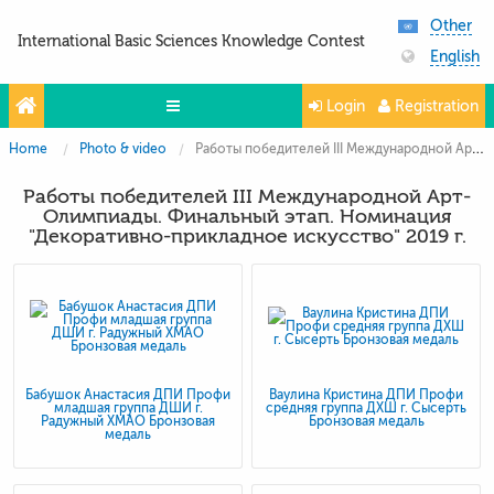
Other
International Basic Sciences Knowledge Contest
English
Login
Registration
Home
Photo & video
Работы победителей III Международной Арт-Олимпиады. Финальный этап. Номинация "Декоративно-прикладное искусство" 2019 г.
Olympiads
Работы победителей III Международной Арт-
Projects
Олимпиады. Финальный этап. Номинация
"Декоративно-прикладное искусство" 2019 г.
Partners
Contacts
Photo & Video
Бабушок Анастасия ДПИ Профи
Ваулина Кристина ДПИ Профи
младшая группа ДШИ г.
средняя группа ДХШ г. Сысерть
Радужный ХМАО Бронзовая
Бронзовая медаль
медаль