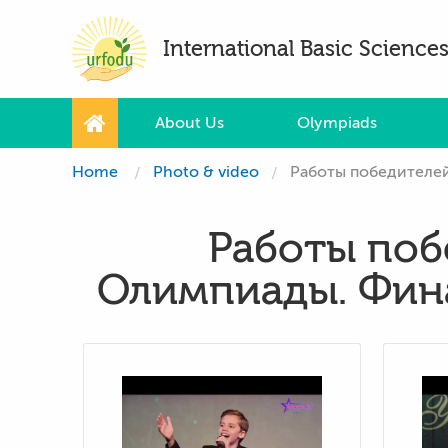
International Basic Scienc
About Us
Olympiads
Home
Photo & video
Работы победителей
Работы поб
Олимпиады. Фина