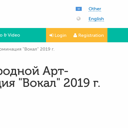
Other
English
o & Video
Login
Registration
минация "Вокал" 2019 г.
родной Арт-
 "Вокал" 2019 г.