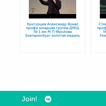
Кунгурцев Александр Вокал
Сте
профи младшая группа ДМШ
проф
№ 1 им М П Фролова
№
Екатеринбург золотая медаль
Ека
Join!