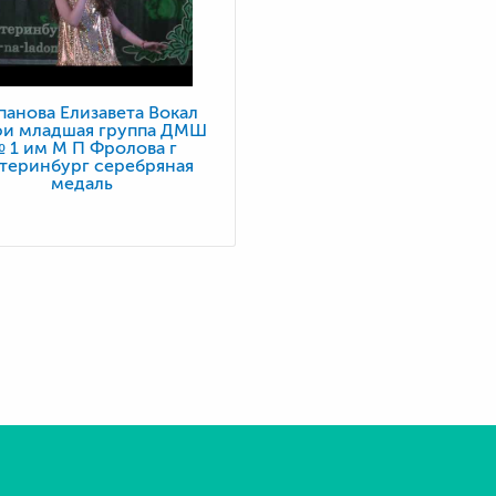
панова Елизавета Вокал
и младшая группа ДМШ
 1 им М П Фролова г
теринбург серебряная
медаль