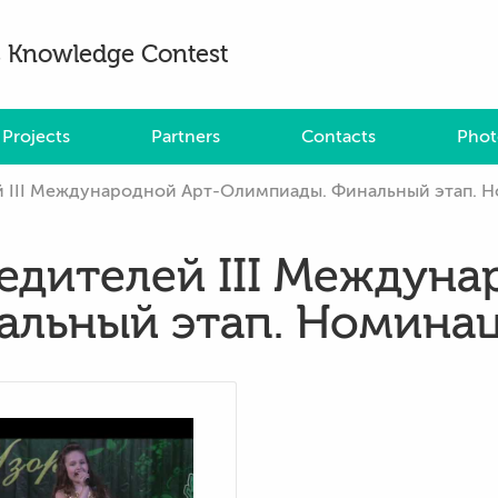
es Knowledge Contest
Projects
Partners
Contacts
Phot
 III Международной Арт-Олимпиады. Финальный этап. Но
едителей III Междуна
льный этап. Номинация