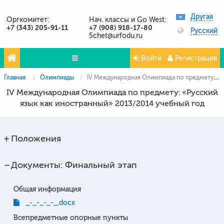
Другая
Оргкомитет:
Нач. классы и Go West:
+7 (343) 205-91-11
+7 (908) 918-17-80
Русский
5chet@urfodu.ru
Войти
Регистрация
Главная
Олимпиады
IV Международная Олимпиада по предмету: «Русский язык как иностранный» 2013/2014 учебный год
Олимпиады
IV Международная Олимпиада по предмету: «Русский
Проекты
язык как иностранный» 2013/2014 учебный год
Партнёры
Положения
Контакты
Фото и видео
Документы: Финальный этап
Общая информация
_-_-_-_-_.docx
Всепредметные опорные пункты