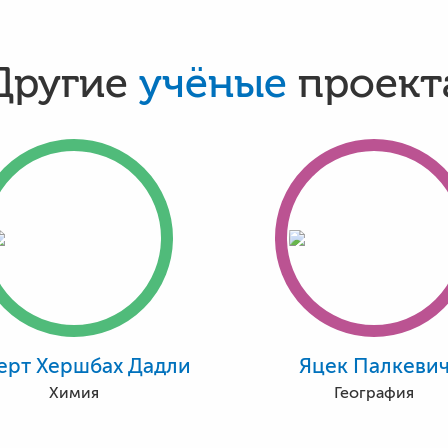
Другие
учёные
проект
ерт Хершбах Дадли
Яцек Палкеви
Химия
География