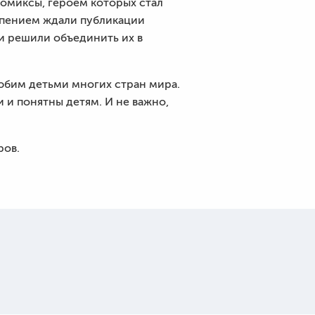
комиксы, героем которых стал
рпением ждали публикации
ли решили объединить их в
юбим детьми многих стран мира.
 и понятны детям. И не важно,
ров.