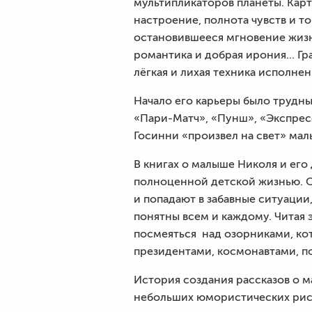
мультипликаторов планеты. Карт
настроение, полнота чувств и т
остановившееся мгновение жизн
романтика и добрая ирония... Г
лёгкая и лихая техника исполнени
Начало его карьеры было трудны
«Пари-Матч», «Пунш», «Экспресс
Госинни «произвел на свет» мал
В книгах о малыше Николя и ег
полноценной детской жизнью. О
и попадают в забавные ситуации
понятны всем и каждому. Читая э
посмеяться над озорниками, ко
президентами, космонавтами, п
История создания рассказов о м
небольших юмористических рису