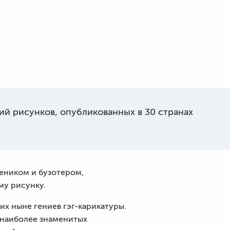
ий рисунков, опубликованных в 30 странах
чеником и бузотером,
му рисунку.
х ныне гениев гэг-карикатуры.
з наиболее знаменитых