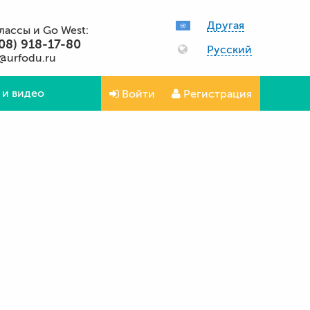
Другая
классы и Go West:
08) 918-17-80
Русский
@urfodu.ru
 и видео
Войти
Регистрация