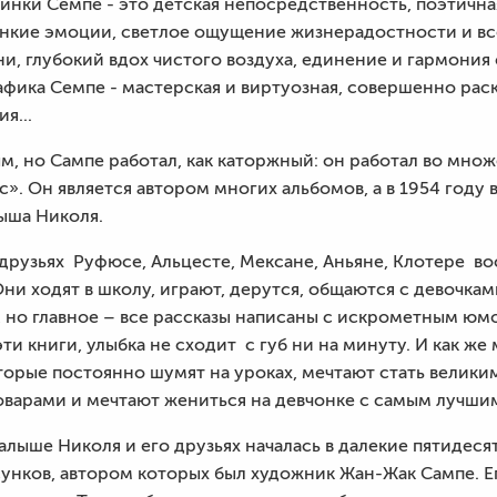
инки Семпе - это детская непосредственность, поэтична
онкие эмоции, светлое ощущение жизнерадостности и все
и, глубокий вдох чистого воздуха, единение и гармони
рафика Семпе - мастерская и виртуозная, совершенно рас
я...
м, но Сампе работал, как каторжный: он работал во множ
». Он является автором многих альбомов, а в 1954 году
ыша Николя.
о друзьях Руфюсе, Альцесте, Мексане, Аньяне, Клотере 
ни ходят в школу, играют, дерутся, общаются с девочка
, но главное – все рассказы написаны с искрометным ю
ти книги, улыбка не сходит с губ ни на минуту. И как же 
торые постоянно шумят на уроках, мечтают стать велики
оварами и мечтают жениться на девчонке с самым лучшим
алыше Николя и его друзьях началась в далекие пятидеся
нков, автором которых был художник Жан-Жак Сампе. Ег