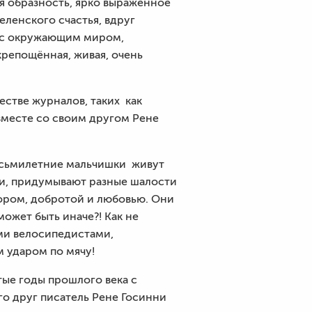
я образность, ярко выраженное
ленского счастья, вдруг
я с окружающим миром,
крепощённая, живая, очень
естве журналов, таких как
 вместе со своим другом Рене
восьмилетние мальчишки живут
ми, придумывают разные шалости
мором, добротой и любовью. Они
может быть иначе?! Как не
ми велосипедистами,
 ударом по мячу!
тые годы прошлого века с
о друг писатель Рене Госинни