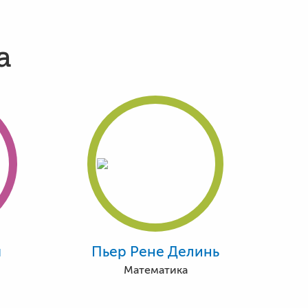
а
ч
Пьер Рене Делинь
Математика