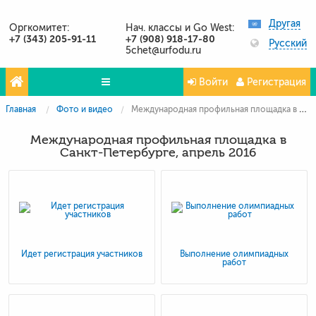
Другая
Оргкомитет:
Нач. классы и Go West:
+7 (343) 205-91-11
+7 (908) 918-17-80
Русский
5chet@urfodu.ru
Войти
Регистрация
Главная
Фото и видео
Международная профильная площадка в Санкт-Петербурге, апрель 2016
Олимпиады
Международная профильная площадка в
Проекты
Санкт-Петербурге, апрель 2016
Партнёры
Контакты
Фото и видео
Идет регистрация участников
Выполнение олимпиадных
работ