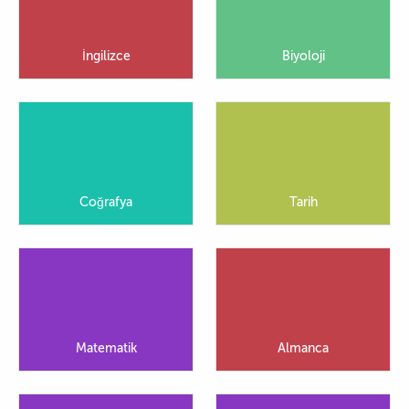
İngilizce
Biyoloji
Coğrafya
Tarih
Matematik
Almanca