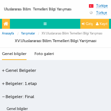
Türkiye
Uluslararası Bilim Temelleri Bilgi Yarışması
Türkçe
Giriş
Kayıt
Anasayfa
Yarışmalar
XV.Uluslararası Bilim Temelleri Bilgi Yarışması
Yarışmalar
XV.Uluslararası Bilim Temelleri Bilgi Yarışması
Projeler
Genel bilgiler
Foto galeri
Partnerler
İletişim
Genel Belgeler
FoTo&ViDeo
Belgeler: 1.etap
Belgeler: Final
Genel bilgiler