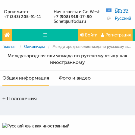
Другая
Оргкомитет:
Нач. классы и Go West:
+7 (343) 205-91-11
+7 (908) 918-17-80
Русский
5chet@urfodu.ru
Войти
Регистрация
Главная
Олимпиады
Международная олимпиада по русскому языку как иностранному
Олимпиады
Международная олимпиада по русскому языку как
Проекты
иностранному
Партнёры
Общая информация
Фото и видео
Контакты
Фото и видео
Положения